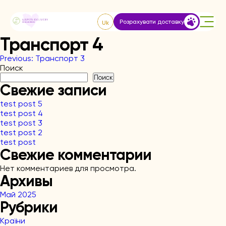
Skip
to
Розрахувати доставку
content
Uk
Транспорт 4
Навигация
Previous:
Транспорт 3
Поиск
по
Поиск
Свежие записи
записям
test post 5
test post 4
test post 3
test post 2
test post
Свежие комментарии
Нет комментариев для просмотра.
Архивы
Май 2025
Рубрики
Країни